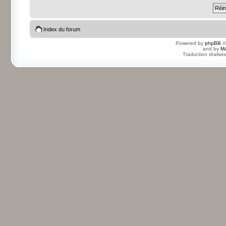
Index du forum
Powered by
phpBB
©
and by
Ma
Traduction réalisé