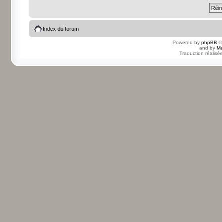
Index du forum
Powered by
phpBB
©
and by
Ma
Traduction réalisé