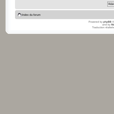
Index du forum
Powered by
phpBB
©
and by
Ma
Traduction réalisé