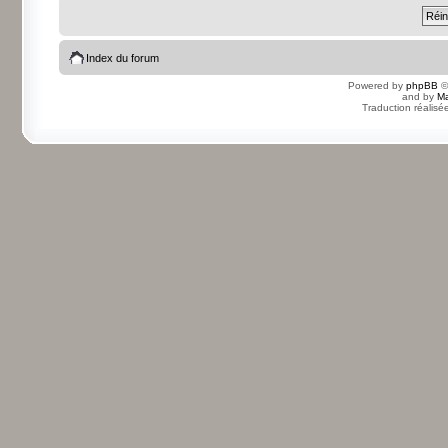
Index du forum
Powered by
phpBB
©
and by
Ma
Traduction réalisé