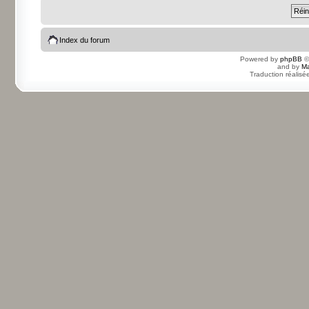
Index du forum
Powered by
phpBB
©
and by
Ma
Traduction réalisé