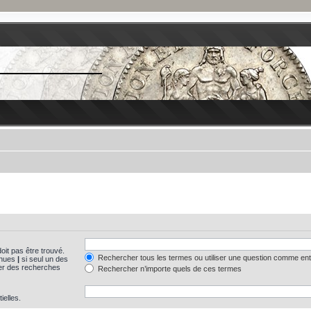
oit pas être trouvé.
Rechercher tous les termes ou utiliser une question comme en
tinues
|
si seul un des
uer des recherches
Rechercher n’importe quels de ces termes
ielles.