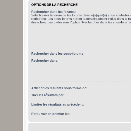
OPTIONS DE LA RECHERCHE
Rechercher dans les forums:
Sélectionnez le forum ou les forums dans le(s)quel(s) vous souhaitez 
recherche. Les sous-forums seront automatiquement inclus dans la r
désactivez pas ci-dessous l’option “Rechercher dans les sous-forums
Rechercher dans les sous-forums:
Rechercher dans:
Afficher les résultats sous forme de:
Trier les résultats par:
Limiter les résultats au précédent:
Retourner en premier les: