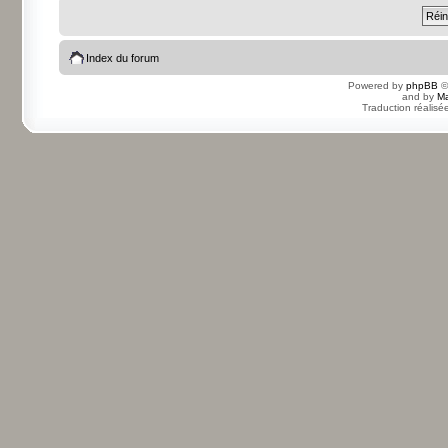
Index du forum
Powered by
phpBB
©
and by
Ma
Traduction réalisé