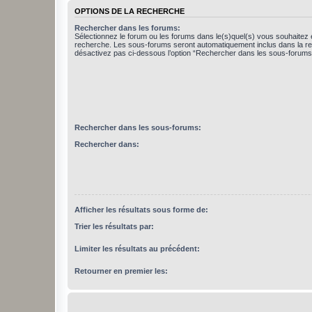
OPTIONS DE LA RECHERCHE
Rechercher dans les forums:
Sélectionnez le forum ou les forums dans le(s)quel(s) vous souhaitez 
recherche. Les sous-forums seront automatiquement inclus dans la r
désactivez pas ci-dessous l’option “Rechercher dans les sous-forums
Rechercher dans les sous-forums:
Rechercher dans:
Afficher les résultats sous forme de:
Trier les résultats par:
Limiter les résultats au précédent:
Retourner en premier les: