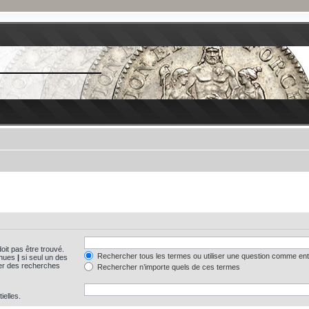
oit pas être trouvé.
Rechercher tous les termes ou utiliser une question comme en
tinues
|
si seul un des
uer des recherches
Rechercher n’importe quels de ces termes
ielles.