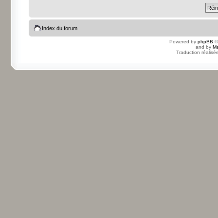
Index du forum
Powered by
phpBB
©
and by
Ma
Traduction réalisé