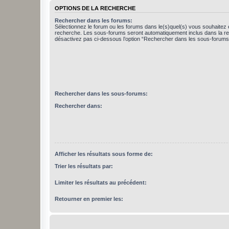
OPTIONS DE LA RECHERCHE
Rechercher dans les forums:
Sélectionnez le forum ou les forums dans le(s)quel(s) vous souhaitez 
recherche. Les sous-forums seront automatiquement inclus dans la r
désactivez pas ci-dessous l’option “Rechercher dans les sous-forums
Rechercher dans les sous-forums:
Rechercher dans:
Afficher les résultats sous forme de:
Trier les résultats par:
Limiter les résultats au précédent:
Retourner en premier les: