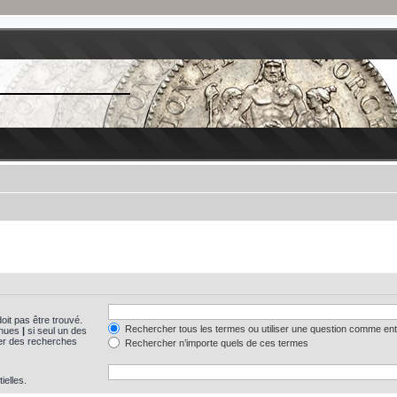
oit pas être trouvé.
Rechercher tous les termes ou utiliser une question comme en
tinues
|
si seul un des
uer des recherches
Rechercher n’importe quels de ces termes
ielles.