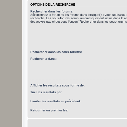
OPTIONS DE LA RECHERCHE
Rechercher dans les forums:
Sélectionnez le forum ou les forums dans le(s)quel(s) vous souhaitez 
recherche. Les sous-forums seront automatiquement inclus dans la r
désactivez pas ci-dessous l’option “Rechercher dans les sous-forums
Rechercher dans les sous-forums:
Rechercher dans:
Afficher les résultats sous forme de:
Trier les résultats par:
Limiter les résultats au précédent:
Retourner en premier les: