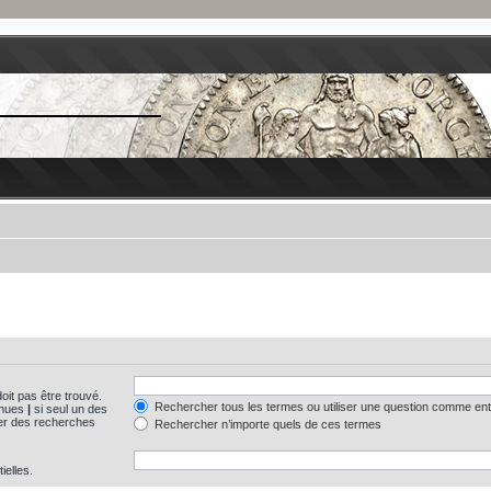
oit pas être trouvé.
Rechercher tous les termes ou utiliser une question comme en
tinues
|
si seul un des
uer des recherches
Rechercher n’importe quels de ces termes
ielles.