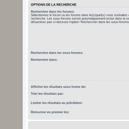
OPTIONS DE LA RECHERCHE
Rechercher dans les forums:
Sélectionnez le forum ou les forums dans le(s)quel(s) vous souhaitez 
recherche. Les sous-forums seront automatiquement inclus dans la r
désactivez pas ci-dessous l’option “Rechercher dans les sous-forums
Rechercher dans les sous-forums:
Rechercher dans:
Afficher les résultats sous forme de:
Trier les résultats par:
Limiter les résultats au précédent:
Retourner en premier les: