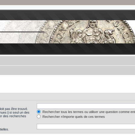
oit pas être trouvé.
Rechercher tous les termes ou utiliser une question comme en
tinues
|
si seul un des
uer des recherches
Rechercher n’importe quels de ces termes
ielles.