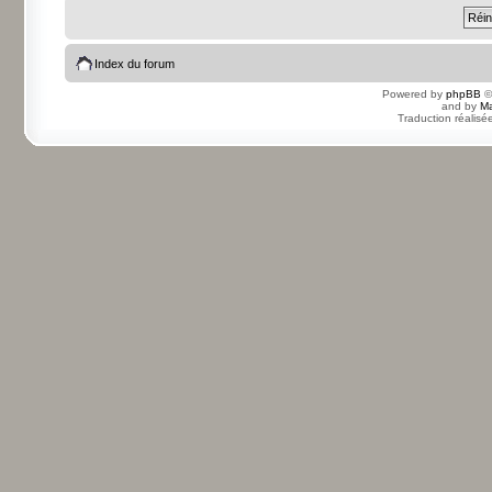
Index du forum
Powered by
phpBB
©
and by
Ma
Traduction réalisé