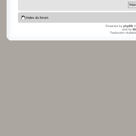
Index du forum
Powered by
phpBB
©
and by
Ma
Traduction réalisé