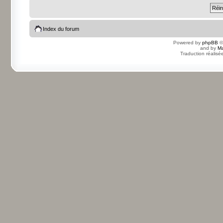
Index du forum
Powered by
phpBB
©
and by
Ma
Traduction réalisé