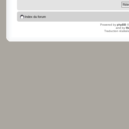
Index du forum
Powered by
phpBB
©
and by
Ma
Traduction réalisé