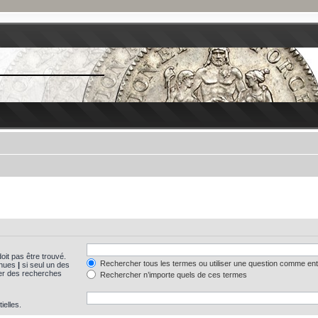
oit pas être trouvé.
Rechercher tous les termes ou utiliser une question comme en
tinues
|
si seul un des
uer des recherches
Rechercher n’importe quels de ces termes
ielles.