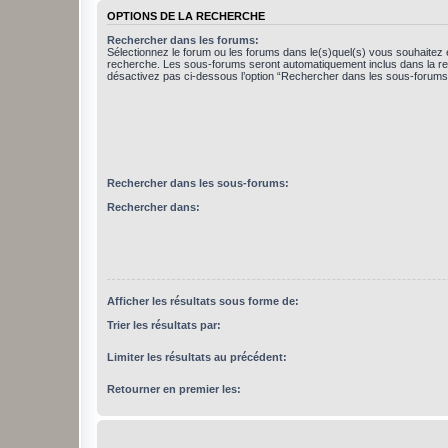
OPTIONS DE LA RECHERCHE
Rechercher dans les forums:
Sélectionnez le forum ou les forums dans le(s)quel(s) vous souhaitez 
recherche. Les sous-forums seront automatiquement inclus dans la r
désactivez pas ci-dessous l’option “Rechercher dans les sous-forums
Rechercher dans les sous-forums:
Rechercher dans:
Afficher les résultats sous forme de:
Trier les résultats par:
Limiter les résultats au précédent:
Retourner en premier les: