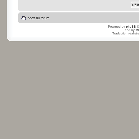
Index du forum
Powered by
phpBB
©
and by
Ma
Traduction réalisé