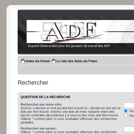
Espace d'interaction pour les groupes de travail des ADF
Index du forum
Le site des Amis du Franc
Rechercher
QUESTION DE LA RECHERCHE
Rechercher par mots-clés:
Insérez
+
devant un mot qui doit être trouvé et
-
devant un mot qui ne
Rec
doit pas être trouvé. Insérez une liste de mots séparés entre des
barres verticales discontinues
|
si seul un des mots doit être trouvé.
Rec
Utilisez * comme joker si vous souhaitez effectuer des recherches
partielles.
Rechercher par auteur:
Utilisez * comme joker si vous souhaitez effectuer des recherches