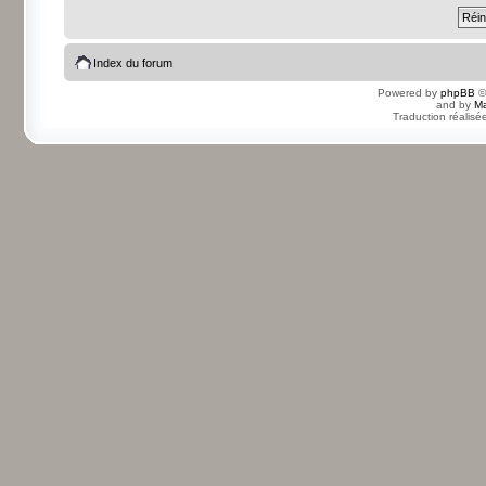
Index du forum
Powered by
phpBB
©
and by
Ma
Traduction réalisé