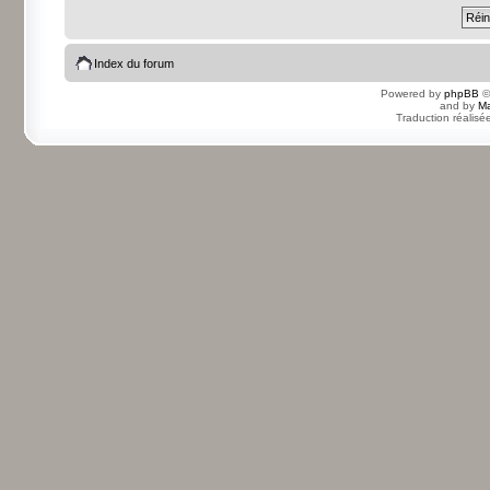
Index du forum
Powered by
phpBB
©
and by
Ma
Traduction réalisé