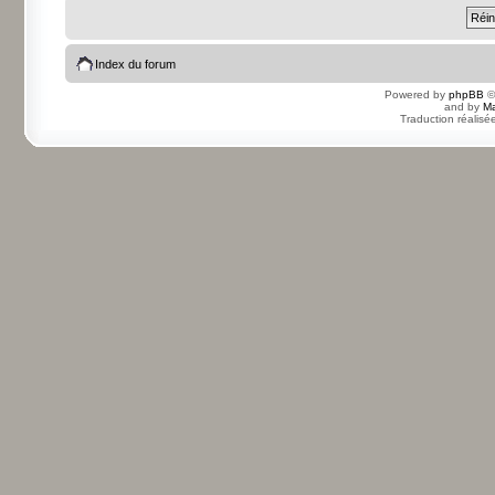
Index du forum
Powered by
phpBB
©
and by
Ma
Traduction réalisé