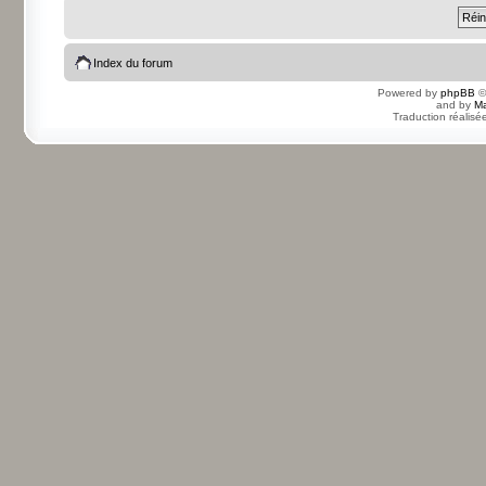
Index du forum
Powered by
phpBB
©
and by
Ma
Traduction réalisé