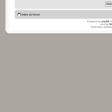
Index du forum
Powered by
phpBB
©
and by
Ma
Traduction réalisé