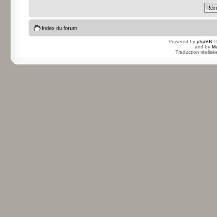
Index du forum
Powered by
phpBB
©
and by
Ma
Traduction réalisé