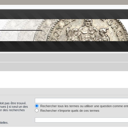
oit pas être trouvé.
Rechercher tous les termes ou utiliser une question comme en
tinues
|
si seul un des
uer des recherches
Rechercher n’importe quels de ces termes
ielles.