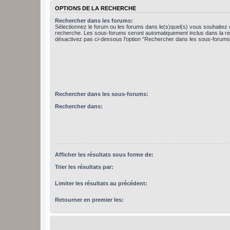
OPTIONS DE LA RECHERCHE
Rechercher dans les forums:
Sélectionnez le forum ou les forums dans le(s)quel(s) vous souhaitez 
recherche. Les sous-forums seront automatiquement inclus dans la r
désactivez pas ci-dessous l’option “Rechercher dans les sous-forums
Rechercher dans les sous-forums:
Rechercher dans:
Afficher les résultats sous forme de:
Trier les résultats par:
Limiter les résultats au précédent:
Retourner en premier les: