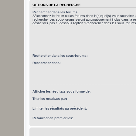
OPTIONS DE LA RECHERCHE
Rechercher dans les forums:
Sélectionnez le forum ou les forums dans le(s)quel(s) vous souhaitez 
recherche. Les sous-forums seront automatiquement inclus dans la r
désactivez pas ci-dessous l’option “Rechercher dans les sous-forums
Rechercher dans les sous-forums:
Rechercher dans:
Afficher les résultats sous forme de:
Trier les résultats par:
Limiter les résultats au précédent:
Retourner en premier les: