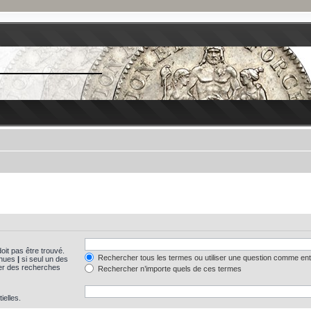
oit pas être trouvé.
Rechercher tous les termes ou utiliser une question comme en
tinues
|
si seul un des
uer des recherches
Rechercher n’importe quels de ces termes
ielles.