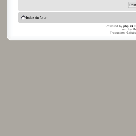
Index du forum
Powered by
phpBB
©
and by
Ma
Traduction réalisé