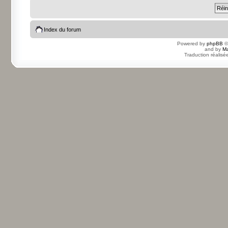
Index du forum
Powered by
phpBB
©
and by
Ma
Traduction réalisé