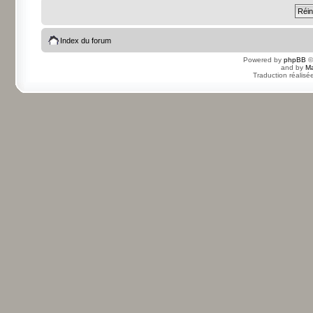
Index du forum
Powered by
phpBB
©
and by
Ma
Traduction réalisé