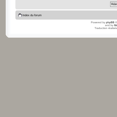
Index du forum
Powered by
phpBB
©
and by
Ma
Traduction réalisé