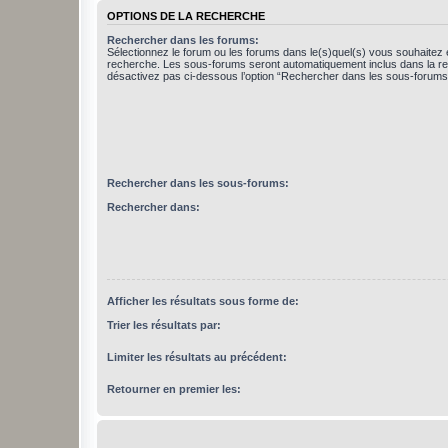
OPTIONS DE LA RECHERCHE
Rechercher dans les forums:
Sélectionnez le forum ou les forums dans le(s)quel(s) vous souhaitez 
recherche. Les sous-forums seront automatiquement inclus dans la r
désactivez pas ci-dessous l’option “Rechercher dans les sous-forums
Rechercher dans les sous-forums:
Rechercher dans:
Afficher les résultats sous forme de:
Trier les résultats par:
Limiter les résultats au précédent:
Retourner en premier les: