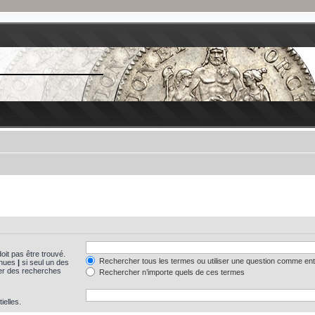
oit pas être trouvé.
Rechercher tous les termes ou utiliser une question comme en
tinues
|
si seul un des
uer des recherches
Rechercher n’importe quels de ces termes
ielles.