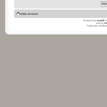
Index du forum
Powered by
phpBB
©
and by
Ma
Traduction réalisé