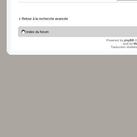
Retour à la recherche avancée
Index du forum
Powered by
phpBB
©
and by
Ma
Traduction réalisé