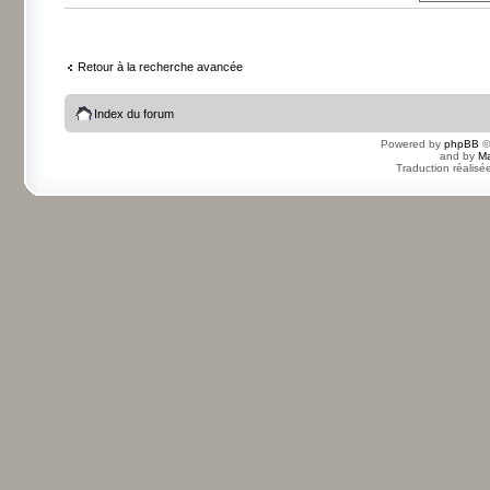
Retour à la recherche avancée
Index du forum
Powered by
phpBB
©
and by
Ma
Traduction réalisé