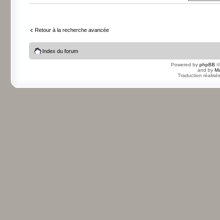
Retour à la recherche avancée
Index du forum
Powered by
phpBB
©
and by
Ma
Traduction réalisé