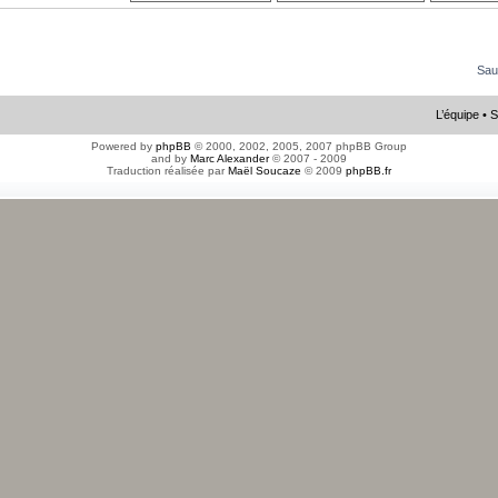
Sau
L’équipe
•
S
Powered by
phpBB
© 2000, 2002, 2005, 2007 phpBB Group
and by
Marc Alexander
© 2007 - 2009
Traduction réalisée par
Maël Soucaze
© 2009
phpBB.fr