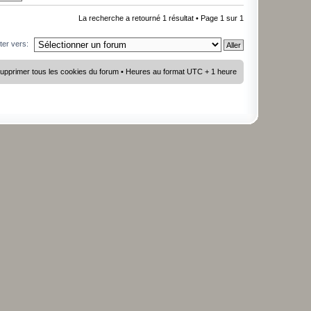
La recherche a retourné 1 résultat • Page
1
sur
1
ter vers:
upprimer tous les cookies du forum
• Heures au format UTC + 1 heure