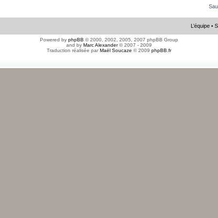
Sau
L’équipe
•
S
Powered by
phpBB
© 2000, 2002, 2005, 2007 phpBB Group
and by
Marc Alexander
© 2007 - 2009
Traduction réalisée par
Maël Soucaze
© 2009
phpBB.fr