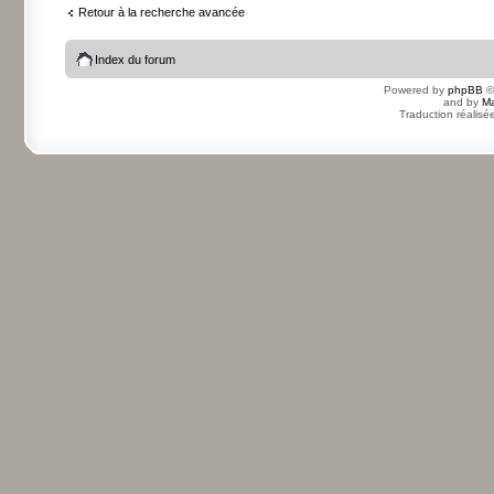
Retour à la recherche avancée
Index du forum
Powered by
phpBB
©
and by
Ma
Traduction réalisé