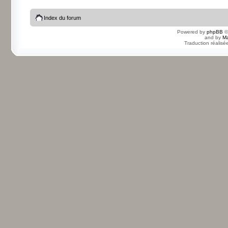
Index du forum
Powered by
phpBB
©
and by
Ma
Traduction réalisé