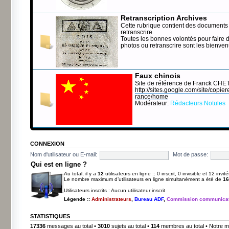
Retranscription Archives
Cette rubrique contient des documents 
retranscrire.
Toutes les bonnes volontés pour faire 
photos ou retranscrire sont les bienve
Faux chinois
Site de référence de Franck CHE
http://sites.google.com/site/copierep
rance/home
Modérateur:
Rédacteurs Notules
CONNEXION
Nom d'utilisateur ou E-mail:
Mot de passe:
Qui est en ligne ?
Au total, il y a
12
utilisateurs en ligne :: 0 inscrit, 0 invisible et 12 inv
Le nombre maximum d’utilisateurs en ligne simultanément a été de
16
Utilisateurs inscrits : Aucun utilisateur inscrit
Légende ::
Administrateurs
,
Bureau ADF
,
Commission communicat
STATISTIQUES
17336
messages au total •
3010
sujets au total •
114
membres au total • Notre m