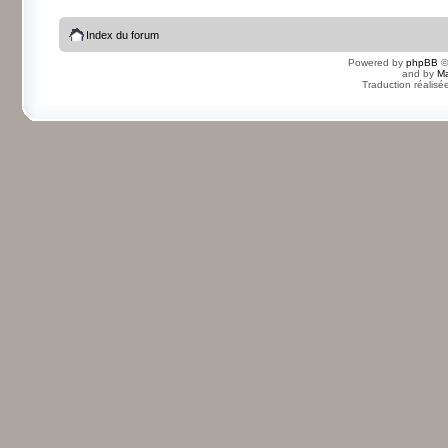
Index du forum
Powered by
phpBB
©
and by
Ma
Traduction réalisé