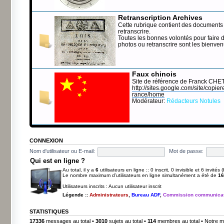
Retranscription Archives
Cette rubrique contient des documents 
retranscrire.
Toutes les bonnes volontés pour faire 
photos ou retranscrire sont les bienve
Faux chinois
Site de référence de Franck CHE
http://sites.google.com/site/copierep
rance/home
Modérateur:
Rédacteurs Notules
CONNEXION
Nom d'utilisateur ou E-mail:
Mot de passe:
Qui est en ligne ?
Au total, il y a
6
utilisateurs en ligne :: 0 inscrit, 0 invisible et 6 invité
Le nombre maximum d’utilisateurs en ligne simultanément a été de
16
Utilisateurs inscrits : Aucun utilisateur inscrit
Légende ::
Administrateurs
,
Bureau ADF
,
Commission communicat
STATISTIQUES
17336
messages au total •
3010
sujets au total •
114
membres au total • Notre m