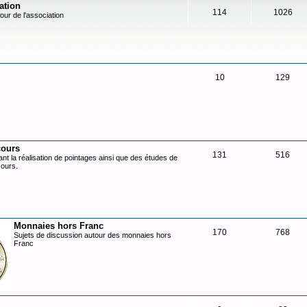
ation
114
1026
our de l'association
10
129
cours
131
516
nt la réalisation de pointages ainsi que des études de
cours.
Monnaies hors Franc
170
768
Sujets de discussion autour des monnaies hors
Franc