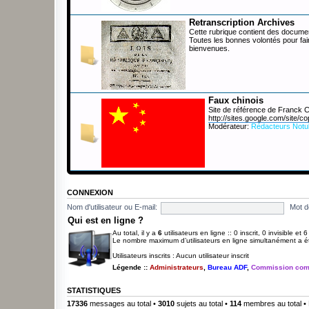
Retranscription Archives
Cette rubrique contient des documen
Toutes les bonnes volontés pour fai
bienvenues.
Faux chinois
Site de référence de Franck
http://sites.google.com/site/co
Modérateur:
Rédacteurs Notu
CONNEXION
Nom d'utilisateur ou E-mail:
Mot d
Qui est en ligne ?
Au total, il y a
6
utilisateurs en ligne :: 0 inscrit, 0 invisible et
Le nombre maximum d’utilisateurs en ligne simultanément a 
Utilisateurs inscrits : Aucun utilisateur inscrit
Légende ::
Administrateurs
,
Bureau ADF
,
Commission com
STATISTIQUES
17336
messages au total •
3010
sujets au total •
114
membres au total • 