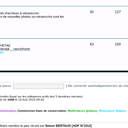
35
127
ts d'archives à retranscrire.
re de nouvelles photos ou retranscrire sont les
43
160
 CHETAIL
pierepli ... rance/home
les
e passe:
|
Me connecter automatiquement lors de cha
 6 invités (basé sur les utilisateurs actifs des 5 dernières minutes)
été de
1648
le 14 Aoû 2025 09:44
munication
,
Commission états de conservation
,
Modérateurs globaux
,
Rédacteurs Notules
Notre membre le plus récent est
Simon BERTAUD [ADF N°1012]