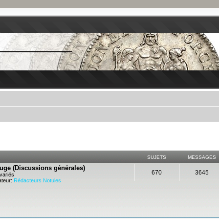
SUJETS
MESSAGES
ouge (Discussions générales)
670
3645
variés
teur:
Rédacteurs Notules