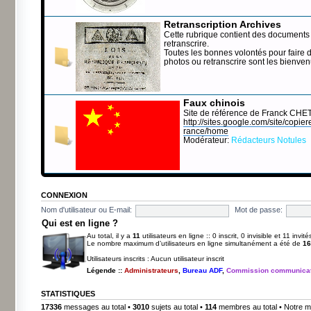
Retranscription Archives
Cette rubrique contient des documents 
retranscrire.
Toutes les bonnes volontés pour faire 
photos ou retranscrire sont les bienve
Faux chinois
Site de référence de Franck CHE
http://sites.google.com/site/copierep
rance/home
Modérateur:
Rédacteurs Notules
CONNEXION
Nom d'utilisateur ou E-mail:
Mot de passe:
Qui est en ligne ?
Au total, il y a
11
utilisateurs en ligne :: 0 inscrit, 0 invisible et 11 invi
Le nombre maximum d’utilisateurs en ligne simultanément a été de
16
Utilisateurs inscrits : Aucun utilisateur inscrit
Légende ::
Administrateurs
,
Bureau ADF
,
Commission communicat
STATISTIQUES
17336
messages au total •
3010
sujets au total •
114
membres au total • Notre m