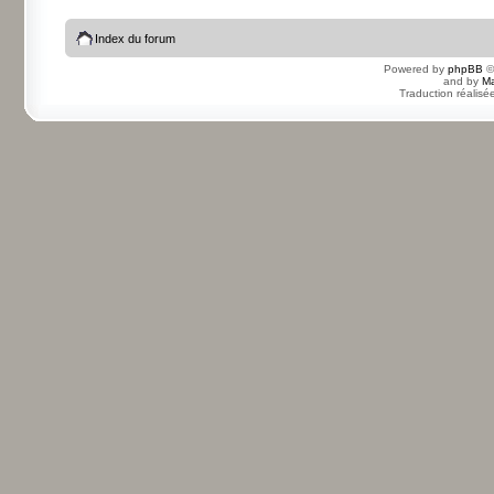
Index du forum
Powered by
phpBB
©
and by
Ma
Traduction réalisé