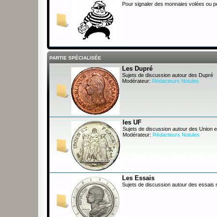
Pour signaler des monnaies volées ou 
PARTIE SPÉCIALISÉE
Les Dupré
Sujets de discussion autour des Dupré
Modérateur:
Rédacteurs Notules
les UF
Sujets de discussion autour des Union e
Modérateur:
Rédacteurs Notules
Les Essais
Sujets de discussion autour des essais