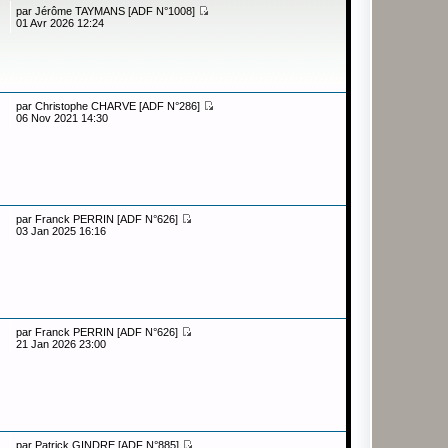
par
Jérôme TAYMANS [ADF N°1008]
01 Avr 2026 12:24
par
Christophe CHARVE [ADF N°286]
06 Nov 2021 14:30
par
Franck PERRIN [ADF N°626]
03 Jan 2025 16:16
par
Franck PERRIN [ADF N°626]
21 Jan 2026 23:00
par
Patrick GINDRE [ADF N°885]