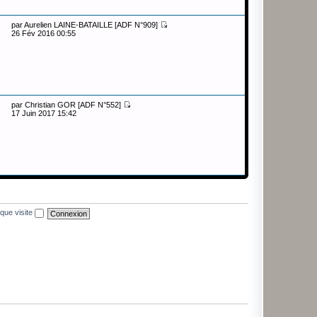
par
Aurelien LAINE-BATAILLE [ADF N°909]
26 Fév 2016 00:55
par
Christian GOR [ADF N°552]
17 Juin 2017 15:42
que visite