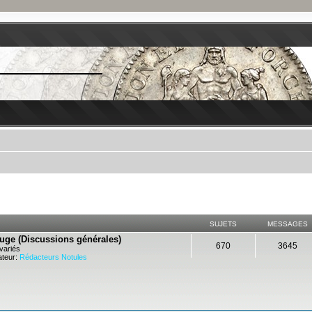
SUJETS
MESSAGES
ouge (Discussions générales)
670
3645
variés
teur:
Rédacteurs Notules