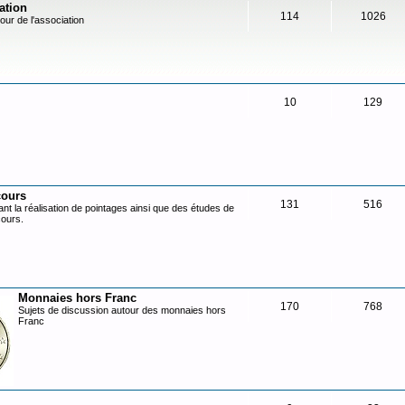
ation
114
1026
our de l'association
10
129
cours
131
516
nt la réalisation de pointages ainsi que des études de
cours.
Monnaies hors Franc
170
768
Sujets de discussion autour des monnaies hors
Franc