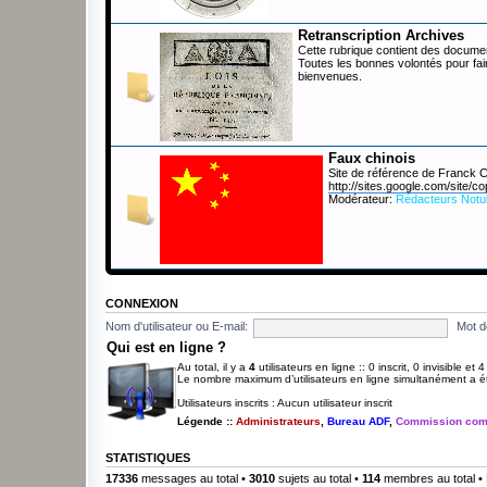
Retranscription Archives
Cette rubrique contient des documen
Toutes les bonnes volontés pour fai
bienvenues.
Faux chinois
Site de référence de Franck
http://sites.google.com/site/co
Modérateur:
Rédacteurs Notu
CONNEXION
Nom d'utilisateur ou E-mail:
Mot d
Qui est en ligne ?
Au total, il y a
4
utilisateurs en ligne :: 0 inscrit, 0 invisible et
Le nombre maximum d’utilisateurs en ligne simultanément a 
Utilisateurs inscrits : Aucun utilisateur inscrit
Légende ::
Administrateurs
,
Bureau ADF
,
Commission com
STATISTIQUES
17336
messages au total •
3010
sujets au total •
114
membres au total • 