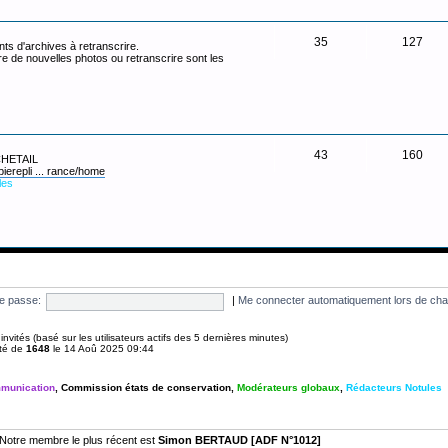
35
127
ts d'archives à retranscrire.
re de nouvelles photos ou retranscrire sont les
43
160
 CHETAIL
pierepli ... rance/home
les
e passe:
|
Me connecter automatiquement lors de cha
 4 invités (basé sur les utilisateurs actifs des 5 dernières minutes)
été de
1648
le 14 Aoû 2025 09:44
munication
,
Commission états de conservation
,
Modérateurs globaux
,
Rédacteurs Notules
Notre membre le plus récent est
Simon BERTAUD [ADF N°1012]