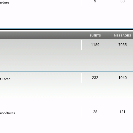
9
33
perdues
SUJETS
MESSAGES
1189
7935
232
1040
t Force
28
121
 monétaires