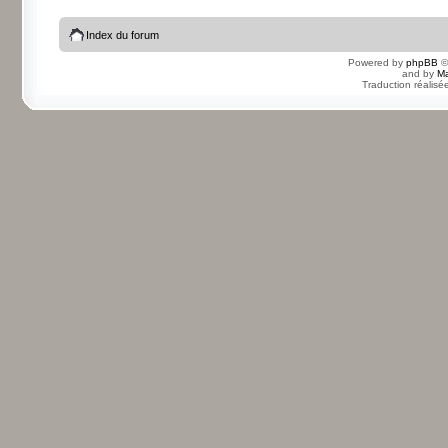
Index du forum
Powered by
phpBB
©
and by
Ma
Traduction réalisé