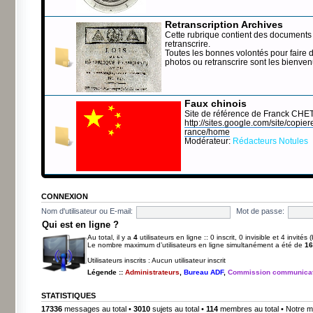
Retranscription Archives
Cette rubrique contient des documents 
retranscrire.
Toutes les bonnes volontés pour faire 
photos ou retranscrire sont les bienve
Faux chinois
Site de référence de Franck CHE
http://sites.google.com/site/copierep
rance/home
Modérateur:
Rédacteurs Notules
CONNEXION
Nom d'utilisateur ou E-mail:
Mot de passe:
Qui est en ligne ?
Au total, il y a
4
utilisateurs en ligne :: 0 inscrit, 0 invisible et 4 invité
Le nombre maximum d’utilisateurs en ligne simultanément a été de
16
Utilisateurs inscrits : Aucun utilisateur inscrit
Légende ::
Administrateurs
,
Bureau ADF
,
Commission communicat
STATISTIQUES
17336
messages au total •
3010
sujets au total •
114
membres au total • Notre m