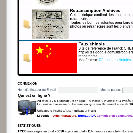
Retranscription Archives
Cette rubrique contient des documents 
retranscrire.
Toutes les bonnes volontés pour faire 
photos ou retranscrire sont les bienve
Faux chinois
Site de référence de Franck CHE
http://sites.google.com/site/copierep
rance/home
Modérateur:
Rédacteurs Notules
CONNEXION
Nom d'utilisateur ou E-mail:
Mot de passe:
Qui est en ligne ?
Au total, il y a
4
utilisateurs en ligne :: 0 inscrit, 0 invisible et 4 invité
Le nombre maximum d’utilisateurs en ligne simultanément a été de
16
Utilisateurs inscrits : Aucun utilisateur inscrit
Légende ::
Administrateurs
,
Bureau ADF
,
Commission communicat
STATISTIQUES
17336
messages au total •
3010
sujets au total •
114
membres au total • Notre m