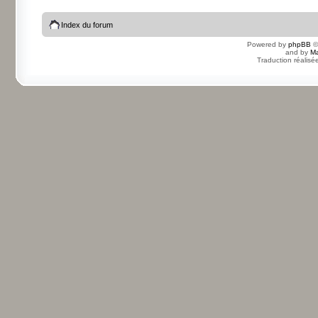
Index du forum
Powered by
phpBB
©
and by
Ma
Traduction réalisé