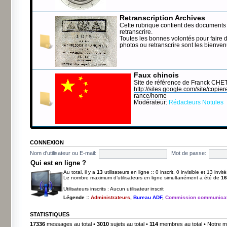
Retranscription Archives
Cette rubrique contient des documents 
retranscrire.
Toutes les bonnes volontés pour faire 
photos ou retranscrire sont les bienve
Faux chinois
Site de référence de Franck CHE
http://sites.google.com/site/copierep
rance/home
Modérateur:
Rédacteurs Notules
CONNEXION
Nom d'utilisateur ou E-mail:
Mot de passe:
Qui est en ligne ?
Au total, il y a
13
utilisateurs en ligne :: 0 inscrit, 0 invisible et 13 inv
Le nombre maximum d’utilisateurs en ligne simultanément a été de
16
Utilisateurs inscrits : Aucun utilisateur inscrit
Légende ::
Administrateurs
,
Bureau ADF
,
Commission communicat
STATISTIQUES
17336
messages au total •
3010
sujets au total •
114
membres au total • Notre m