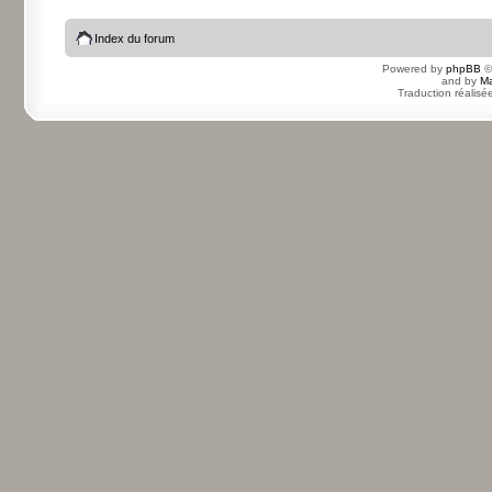
Index du forum
Powered by
phpBB
©
and by
Ma
Traduction réalisé