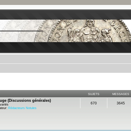
SUJETS
MESSAGES
ouge (Discussions générales)
670
3645
variés
teur:
Rédacteurs Notules