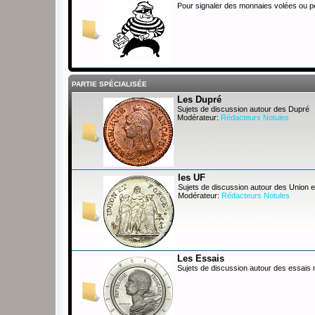
Pour signaler des monnaies volées ou 
PARTIE SPÉCIALISÉE
Les Dupré
Sujets de discussion autour des Dupré
Modérateur:
Rédacteurs Notules
les UF
Sujets de discussion autour des Union e
Modérateur:
Rédacteurs Notules
Les Essais
Sujets de discussion autour des essais