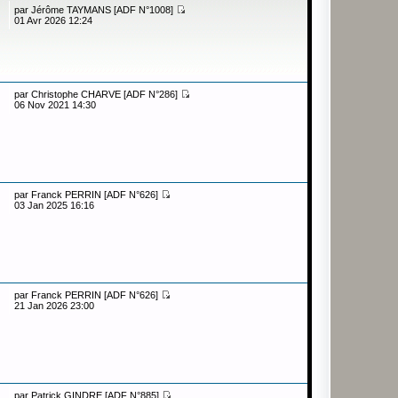
par
Jérôme TAYMANS [ADF N°1008]
01 Avr 2026 12:24
par
Christophe CHARVE [ADF N°286]
06 Nov 2021 14:30
par
Franck PERRIN [ADF N°626]
03 Jan 2025 16:16
par
Franck PERRIN [ADF N°626]
21 Jan 2026 23:00
par
Patrick GINDRE [ADF N°885]