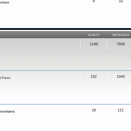
9
33
perdues
SUJETS
MESSAGES
1189
7935
232
1040
t Force
28
121
 monétaires