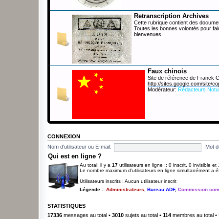
Retranscription Archives
Cette rubrique contient des documen
Toutes les bonnes volontés pour fai
bienvenues.
Faux chinois
Site de référence de Franck
http://sites.google.com/site/co
Modérateur:
Rédacteurs Notu
CONNEXION
Nom d'utilisateur ou E-mail:
Mot d
Qui est en ligne ?
Au total, il y a
17
utilisateurs en ligne :: 0 inscrit, 0 invisible 
Le nombre maximum d’utilisateurs en ligne simultanément a 
Utilisateurs inscrits : Aucun utilisateur inscrit
Légende ::
Administrateurs
,
Bureau ADF
,
Commission com
STATISTIQUES
17336
messages au total •
3010
sujets au total •
114
membres au total • 