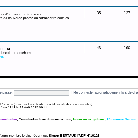
35
127
ts d'archives à retranscrire.
re de nouvelles photos ou retranscrire sont les
43
160
 CHETAIL
pierepli ... rance/home
les
e passe:
|
Me connecter automatiquement lors de cha
et 17 invités (basé sur les utilisateurs actifs des 5 dernières minutes)
été de
1648
le 14 Aoû 2025 09:44
munication
,
Commission états de conservation
,
Modérateurs globaux
,
Rédacteurs Notules
Notre membre le plus récent est
Simon BERTAUD [ADF N°1012]