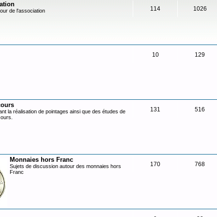
ation
114
1026
our de l'association
10
129
cours
131
516
nt la réalisation de pointages ainsi que des études de
cours.
Monnaies hors Franc
170
768
Sujets de discussion autour des monnaies hors
Franc