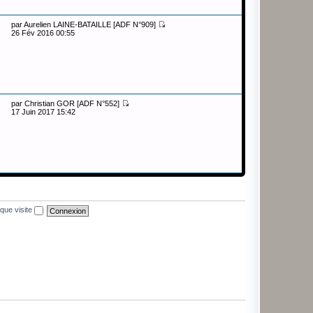
par
Aurelien LAINE-BATAILLE [ADF N°909]
26 Fév 2016 00:55
par
Christian GOR [ADF N°552]
17 Juin 2017 15:42
que visite