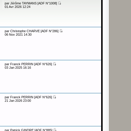
par
Jérôme TAYMANS [ADF N°1008]
01 Avr 2026 12:24
par
Christophe CHARVE [ADF N°286]
06 Nov 2021 14:30
par
Franck PERRIN [ADF N°626]
03 Jan 2025 16:16
par
Franck PERRIN [ADF N°626]
21 Jan 2026 23:00
par
Patrick GINDRE [ADF N°885]