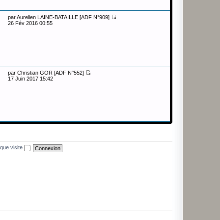
par
Aurelien LAINE-BATAILLE [ADF N°909]
26 Fév 2016 00:55
par
Christian GOR [ADF N°552]
17 Juin 2017 15:42
que visite