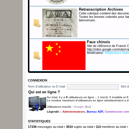
Retranscription Archives
Cette rubrique contient des documen
Toutes les bonnes volontés pour fai
bienvenues.
Faux chinois
Site de référence de Franck
http://sites.google.com/site/co
Modérateur:
Rédacteurs Notu
CONNEXION
Nom d'utilisateur ou E-mail:
Mot d
Qui est en ligne ?
Au total, il y a
9
utilisateurs en ligne :: 1 inscrit, 0 invisible et
Le nombre maximum d’utilisateurs en ligne simultanément a 
Utilisateurs inscrits :
Google [Bot]
Légende ::
Administrateurs
,
Bureau ADF
,
Commission com
STATISTIQUES
17336
messages au total •
3010
sujets au total •
114
membres au total • 