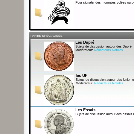
Pour signaler des monnaies volées ou 
PARTIE SPÉCIALISÉE
Les Dupré
Sujets de discussion autour des Dupré
Modérateur:
Rédacteurs Notules
les UF
Sujets de discussion autour des Union e
Modérateur:
Rédacteurs Notules
Les Essais
Sujets de discussion autour des essais