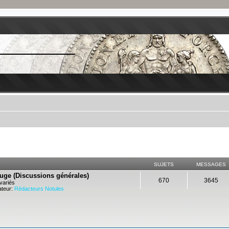
SUJETS
MESSAGES
ouge (Discussions générales)
670
3645
variés
teur:
Rédacteurs Notules