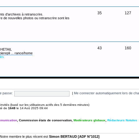
35
127
ts d'archives à retranscrire.
re de nouvelles photos ou retranscrire sont les
43
160
 CHETAIL
pierepli ... rance/home
les
e passe:
|
Me connecter automatiquement lors de cha
 8 invités (basé sur les utilisateurs actifs des 5 dernières minutes)
été de
1648
le 14 Aoû 2025 09:44
munication
,
Commission états de conservation
,
Modérateurs globaux
,
Rédacteurs Notules
Notre membre le plus récent est
Simon BERTAUD [ADF N°1012]