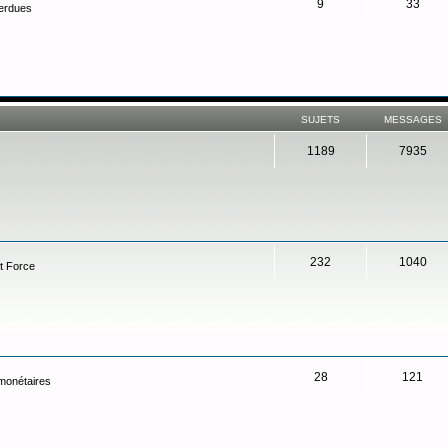
9
33
perdues
SUJETS
MESSAGES
1189
7935
232
1040
t Force
28
121
 monétaires