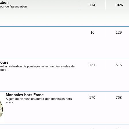
ation
114
1026
our de l'association
10
129
cours
131
516
nt la réalisation de pointages ainsi que des études de
cours.
Monnaies hors Franc
170
768
Sujets de discussion autour des monnaies hors
Franc