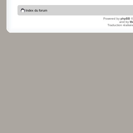
Index du forum
Powered by
phpBB
©
and by
Ma
Traduction réalisé