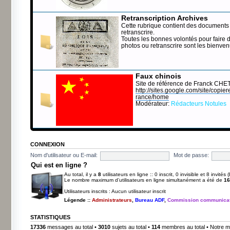
Retranscription Archives
Cette rubrique contient des documents 
retranscrire.
Toutes les bonnes volontés pour faire 
photos ou retranscrire sont les bienve
Faux chinois
Site de référence de Franck CHE
http://sites.google.com/site/copierep
rance/home
Modérateur:
Rédacteurs Notules
CONNEXION
Nom d'utilisateur ou E-mail:
Mot de passe:
Qui est en ligne ?
Au total, il y a
8
utilisateurs en ligne :: 0 inscrit, 0 invisible et 8 invité
Le nombre maximum d’utilisateurs en ligne simultanément a été de
16
Utilisateurs inscrits : Aucun utilisateur inscrit
Légende ::
Administrateurs
,
Bureau ADF
,
Commission communicat
STATISTIQUES
17336
messages au total •
3010
sujets au total •
114
membres au total • Notre m